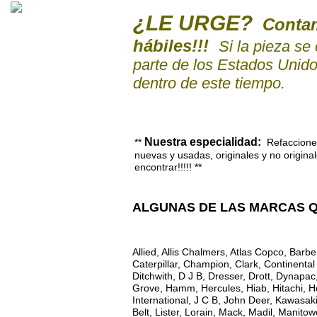
¿LE URGE?
Contamo
hábiles!!!
Si la pieza se
parte de los Estados Unido
dentro de este tiempo.
Nuestra especialidad:
**
Refaccione
nuevas y usadas, originales y no original
encontrar!!!!! **
ALGUNAS DE LAS MARCAS QU
Allied, Allis Chalmers, Atlas Copco, Bar
Caterpillar, Champion, Clark, Continenta
Ditchwith, D J B, Dresser, Drott, Dynapac
Grove, Hamm, Hercules, Hiab, Hitachi, Ho
International, J C B, John Deer, Kawasak
Belt, Lister, Lorain, Mack, Madil, Manit