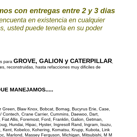
s con entregas entre 2 y 3 dias
 encuenta en existencia en cualquier
s, usted puede tenerla en su poder
GROVE, GALION y CATERPILLAR
s para
,
es, reconstruidas, hasta refacciones muy dificiles de
E MANEJAMOS.....
ber Green, Blaw Knox, Bobcat, Bomag, Bucyrus Erie, Case,
l / Contech, Crane Carrier, Cummins, Daewoo, Dart,
, Fiat Allis, Foremost, Ford, Franklin, Galion, Getman,
ug, Hundai, Hipac, Hyster, Ingresoll Rand, Ingram, Isuzu,
i, Kent, Kobelco, Kohering, Komatsu, Krupp, Kubota, Link
owoc, Marlond, Massey Ferguson, Michigan, Mitsubishi, M M